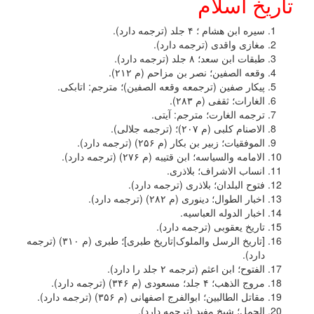
تاریخ اسلام
سیره ابن هشام ؛ ۴ جلد (ترجمه دارد).
مغازی واقدی (ترجمه دارد).
طبقات ابن سعد؛ ۸ جلد (ترجمه دارد).
وقعه الصفین؛ نصر بن مزاحم (م ۲۱۲).
پیکار صفین (ترجمعه وقعه الصفین)؛ مترجم: اتابکی.
الغارات؛ ثقفی (م ۲۸۳).
ترجمه الغارت؛ مترجم: آیتی.
الاصنام کلبی (م ۲۰۷)؛ (ترجمه جلالی).
الموفقیات؛ زبیر بن بکار (م ۲۵۶) (ترجمه دارد).
الامامه والسیاسه؛ ابن قتیبه (م ۲۷۶) (ترجمه دارد).
انساب الاشراف؛ بلاذری.
فتوح البلدان؛ بلاذری (ترجمه دارد).
اخبار الطوال؛ دینوری (م ۲۸۲) (ترجمه دارد).
اخبار الدوله العباسیه.
تاریخ یعقوبی (ترجمه دارد).
[تاریخ الرسل والملوک|تاریخ طبری]؛ طبری (م ۳۱۰) (ترجمه
دارد).
الفتوح؛ ابن اعثم (ترجمه ۲ جلد را دارد).
مروج الذهب؛ ۴ جلد؛ مسعودی (م ۳۴۶) (ترجمه دارد).
مقاتل الطالبین؛ ابوالفرج اصفهانی (م ۳۵۶) (ترجمه دارد).
الجمل؛ شیخ مفید (ترجمه دارد).