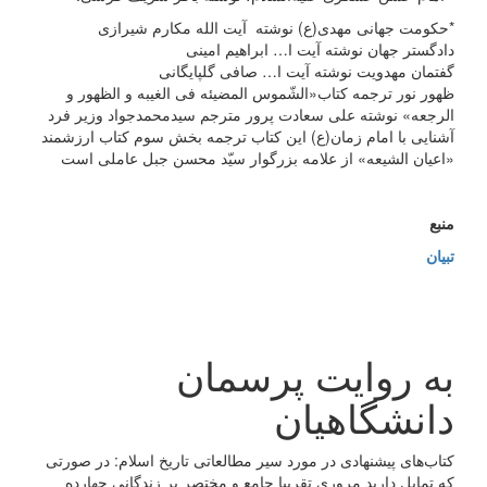
*حکومت جهانی مهدی(ع) نوشته آیت الله مکارم شیرازی
دادگستر جهان نوشته آیت ا… ابراهیم امینی
گفتمان مهدویت نوشته آیت ا… صافی گلپایگانی
ظهور نور ترجمه کتاب«الشّموس المضیئه فی الغیبه و الظهور و
الرجعه» نوشته علی سعادت پرور مترجم سیدمحمدجواد وزیر فرد
آشنایی با امام زمان(ع) این کتاب ترجمه بخش سوم کتاب ارزشمند
«اعیان الشیعه» از علامه بزرگوار سیّد محسن جبل عاملی است
منبع
تبیان
به روایت پرسمان
دانشگاهیان
کتاب‌های پیشنهادی در مورد سیر مطالعاتی تاریخ اسلام: در صورتی
که تمایل دارید مروری تقریبا جامع و مختصر بر زندگانی چهارده