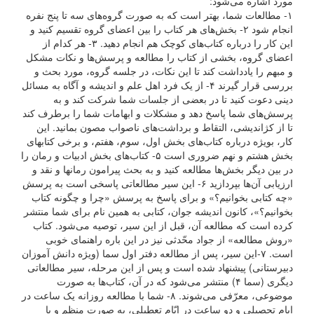
مورد اشاره می‌شود:
۱- مطالعات شما، بهتر است که به صورت گروه‌های سه تا پنج نفره
انجام شود ۲- بخش‌های هر کتاب را بین اعضای گروه تقسیم کنید و
این کار را درباره کتاب‌های کوچک هم انجام دهید. ۳- هر کدام از
اعضای گروه، بخشی از کتاب را مطالعه و پرسش‌ها و نکات مشکل
و مبهم را یادداشت کند تا این نکات، در جلسه گروه، مورد بحث و
بررسی قرار گیرند ۴- از یک فرد اهل علم و اندیشه و آگاه به مسائل
دینی دعوت کنید تا در بعضی از جلسات شما شرکت کند و به
پرسش‌های شما پاسخ دهد و مشکلات و ابهامات شما را برطرف کند
تا از کژاندیشی، التقاط و برداشت‌های ناصواب مصون بمانید. این
کار، بویژه درباره کتاب‌های بخش اول، سوم، هفتم، و برخی کتابهای
بخش هشتم و نهم ضروری است ۵- کتاب‌های بخش ادبیات و رمان‌ را
در بین دیگر بخش‌ها مطالعه کنید و به بحث پیرامون رمانها و نقد و
ارزیابی آن‌ها بپردازید ۶- این سیر مطالعاتی پاسخی است به پرسش
«چه کتابی بخوانیم؟» و برای پاسخ به پرسش «چرا و چگونه کتاب
بخوانیم؟»، کانون اندیشه جوان، کتابی به همین نام برای شما منتشر
کرده است که مطالعه آن، قبل از این سیر، توصیه می‌شود. کتاب
«روش مطالعه» از جواد محّدثی نیز در این باره راهنمای خوبی
است. ۷-این سیر، پس از مطالعه دفتر اول سما (ویژه دانش آموزان
دبیرستانی) پیشنهاد شده است و پس از این مرحله، سیر مطالعاتی
دیگری (سما ۴) منتشر می‌شود که در آن، کتاب‌ها به صورت
موضوعی، معرّفی می‌شوند. ۸- شما با مطالعه روزانه یک ساعت در
ایام تحصیلی و دو ساعت در ایّام تعطیلی، به صورت منظم و با