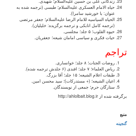
زندگانی علی بن حسین علیه‌السلام؛ شهیدی.
حیاه الامام العسکری علیه‌السلام؛ طبسی (ترجمه شده به
عنوان: با خورشید سامرا).
الحیاه السیاسیه للامام الرضا علیه‌السلام؛ جعفر مرتضی
(ترجمه کامل اتابکی و ترجمه برگزیده: خلیلیان).
حیوه القلوب؛ ۵ جلد؛ مجلسی.
حیات فکری و سیاسی امامان شیعه؛ جعفریان.
تراجم
روضات الجنات؛ ۸ جلد؛ خوانساری.
ریاض العلماء؛ ۷ جلد؛ افندی (۶ جلدش ترجمه شده).
طبقات اعلام الشیعه؛ ۱۵ جلد؛ آقا بزرگ.
اعیان الشیعه؛ (+ مستدرکات)؛ سید محسن امین.
ستارگان حرم؛ جمعی از نویسندگان.
برگرفته شده از http://ahlolbait.blog.ir
منبع
گنجینه