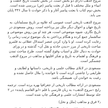
مروج الذهب دارای دو بخش است. در بخش نخست تاریخ خلقت و
انبیاء و ملل مختلف تا قبل از بعثت پیامبر (ص) بررسی شده است.
بخش دوم کتاب با بعثت پیامبر آغاز و با ذکر حوادث تا سال ۳۳۶ پایان
می یابد.
مروج الذهب تاریخی است عمومی که علاوه بر تاریخ مسلمانان، به
تاریخ جهان و احوال دیگر ملل نیز پرداخته است. روش مسعودی در
تاریخ نگاری، شیوه موضوعی است، هر چند او بین روش موضوعی و
سالشمار جمع کرده و هنگام پرداختن به یک موضوع ترتیب زمانی را
رعایت کرده است. او با وارد کردن عنصر استدلال عقلائی به قلمرو
مباحث تاریخی از مرز «دیدن حادثه و نقل آن» گذشته و در ورای
حوادث به دنبال علل و اسباب وقوع گشته است. طرح مباحث تمدن
و فرهنگ و اهتمام به تاریخ و تفکر اقلیتها و مذاهب در مروج الذهب
چشمگیر است.
مسعودی در لابلای مطالب علمی و تاریخی، داستانها و لطایف و
ظرایفی را چاشنی کرده است تا خواننده را ملال حاصل نشده و
رغبت به خواندن آن، همیشگی باشد.
مسعودی در ارائه مطالب تاریخی از جغرافیا بهره برده است. ترجمه
رایج «مروج الذهب» به زبان فارسی با قلم «ابو القاسم پاینده» در ۲
جلد توسط انتشارات علمی و فرهنگی چاپ شده است.
۲٫ فرق و مذاهب (ملل و نحل)