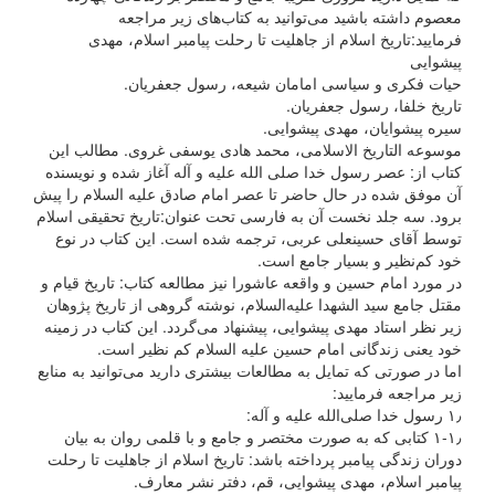
معصوم داشته باشید می‌توانید به کتاب‌های زیر مراجعه
فرمایید:تاریخ اسلام از جاهلیت تا رحلت پیامبر اسلام، مهدی
پیشوایی
حیات فکری و سیاسی امامان شیعه،‌ رسول جعفریان.
تاریخ خلفا،‌ رسول جعفریان.
سیره پیشوایان،‌ مهدی پیشوایی.
موسوعه التاریخ الاسلامی، محمد هادی یوسفی غروی. مطالب این
کتاب از: عصر رسول خدا صلی الله علیه و آله آغاز شده و نویسنده
آن موفق شده در حال حاضر تا عصر امام صادق علیه السلام را پیش
برود. سه جلد نخست آن به فارسی تحت عنوان:‌تاریخ تحقیقی اسلام
توسط آقای حسینعلی عربی، ترجمه شده است. این کتاب در نوع
خود کم‌نظیر و بسیار جامع است.
در مورد امام حسین و واقعه عاشورا نیز مطالعه کتاب: تاریخ قیام و
مقتل جامع سید الشهدا علیه‌السلام، نوشته گروهی از تاریخ پژوهان
زیر نظر استاد مهدی پیشوایی، پیشنهاد می‌گردد. این کتاب در زمینه
خود یعنی زندگانی امام حسین علیه السلام کم نظیر است.
اما در صورتی که تمایل به مطالعات بیشتری دارید می‌توانید به منابع
زیر مراجعه فرمایید:
۱٫ رسول خدا صلی‌الله علیه و آله:
۱-۱٫ کتابی که به صورت مختصر و جامع و با قلمی روان به بیان
دوران زندگی پیامبر پرداخته باشد: تاریخ اسلام از جاهلیت تا رحلت
پیامبر اسلام، مهدی پیشوایی، قم،‌ دفتر نشر معارف.