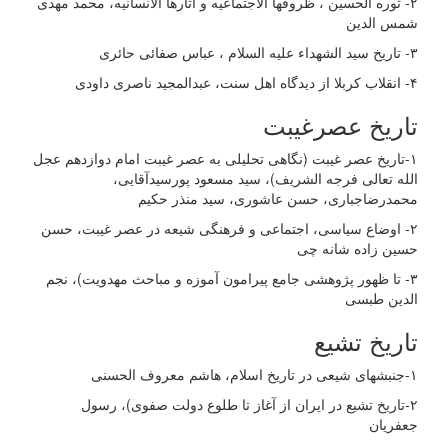
۲- ثوره الحسین ، ظروفها الاجتماعیه و آثارها الانسانیه، محمد
مهدی
شمس الدین
۳- تاریخ سید الشهداء علیه السلام ، عباس صفائی حائری
۴- انقلاب کربلا از دیدگاه اهل سنت، عبدالمجید ناصری داودی
تاریخ عصرغیبت
۱-تاریخ عصر غیبت (نگاهی تحلیلی به عصر غیبت امام دوازدهم عجل
الله تعالی فرجه الشریف)، سید مسعود پورسیدآقایی،
محمدرضاجباری، حسن عاشوری، سید منذر حکیم
۲- اوضاع سیاسی، اجتماعی و فرهنگی شیعه در عصر غیبت، حسن
حسین زاده شانه چی
۳- تا ظهور پژوهشی جامع پیرامون آموزه و مباحث مهدویت)، نجم
الدین طبسی
تاریخ تشیع
۱-جنبشهای شیعی در تاریخ اسلام، هاشم معروف الحسنی
۲-تاریخ تشیع در ایران از آغاز تا طلوع دولت صفوی)، رسول
جعفریان