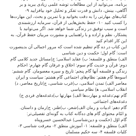
برنامه، می‌توانید از این مطالعات توشه علمی زیادی ببرید و بر
آگاهی، بینش، دانش و قدرت تفکر و تحلیل خود بیافزایید ۹-
کتاب‌های مهارتی را به دقت بخوانید و با تمرین و بحث، این مهارت‌ها
را کسب کنید ۱۰- حفظ بخش‌هایی از قرآن، سرمایه ارزشمندی
است و سبب توفیق در زندگی شما خواهد شد. اگر می‌توانید با
پشتکار، نظم و اراده و با راهنمایی و مشورت مربیان حفظ قرآن، به
این کار اقدام کنید
این کتاب در ده گام تنظیم شده است که مرور اجمالی آن بدینصورت
است: گام اول؛ حکمت و دین شناسی
الف) منطق و فلسفه؛ ب) عقاید اسلامی؛ ج)مسائل جدید کلامی گام
دوم: قرآن و حدیث گام سوم: اخلاق و عرفان گام چهارم: احکام
زندگی و فلسفه آنها گام پنجم: تاریخ و سیره معصومان. گام‌ ششم:
اسوه‌ها گام هفتم: نظام‌های اجتماعی گام هشتم: سیاست و ایران
معاصر الف) تمدن اسلامی، ب)غرب شناسی، ج)تاریخ معاصر، د)
انقلاب اسلامی، ﻫ) نظام سیاسی
گام نهم:دغدغه‌ و مهارت‌ها الف) مهارتها ب)دغدغه‌های فردی ج)
دغدغه‌های اجتماعی
گام دهم: ادبیات و رمان الف)شعر، ب)طنز، ج)رمان و داستان.
و امّام محتوای گام های ده‌گانه کتاب به گونه‌ای تفصیلی‌تر:
گام اوّل (حکمت و دین‌شناسی) عبدالحسین خسروپناه
الف) منطق و فلسفه: ۱- آموزش منطق ۲- معرفت شناسی ۳-
کلیات فلسفه ۴- سه حکیم مسلمان