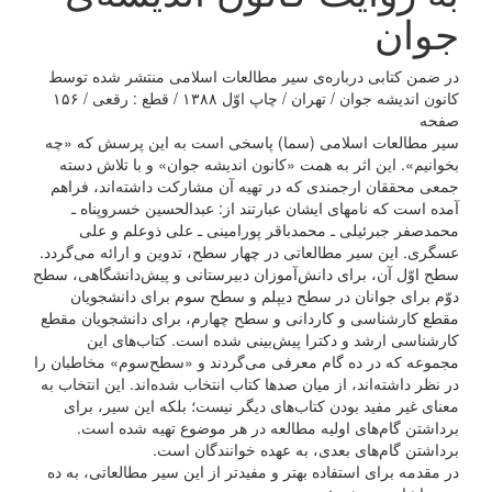
جوان
در ضمن کتابی درباره‌ی سیر مطالعات اسلامی منتشر شده توسط
کانون اندیشه جوان / تهران / چاپ اوّل ۱۳۸۸ / قطع : رقعی / ۱۵۶
صفحه
سیر مطالعات اسلامی (سما) پاسخی است به این پرسش که «چه
بخوانیم». این اثر به همت «کانون اندیشه جوان» و با تلاش دسته
جمعی محققان ارجمندی که در تهیه آن مشارکت داشته‌اند، فراهم
آمده است که نامهای ایشان عبارتند از: عبدالحسین خسروپناه ـ
محمدصفر جبرئیلی ـ محمدباقر پورامینی ـ علی ذوعلم و علی
عسگری. این سیر مطالعاتی در چهار سطح، تدوین و ارائه می‌گردد.
سطح اوّل آن، برای دانش‌آموزان دبیرستانی و پیش‌دانشگاهی، سطح
دوّم برای جوانان در سطح دیپلم و سطح سوم برای دانشجویان
مقطع کارشناسی و کاردانی و سطح چهارم، برای دانشجویان مقطع
کارشناسی ارشد و دکترا پیش‌بینی شده است. کتاب‌های این
مجموعه که در ده گام معرفی می‌گردند و «سطح‌سوم» مخاطبان را
در نظر داشته‌اند، از میان صدها کتاب انتخاب شده‌اند. این انتخاب به
معنای غیر مفید بودن کتاب‌های دیگر نیست؛ بلکه این سیر، برای
برداشتن گام‌های اولیه مطالعه در هر موضوع تهیه شده است.
برداشتن گام‌های بعدی، به عهده خوانندگان است.
در مقدمه برای استفاده بهتر و مفید‌تر از این سیر مطالعاتی، به ده