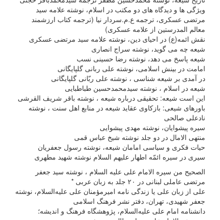
ویژگی ها و دیدگاه های دو مکتب در اسلام، نوشته علامه سید
مرتضی عسکری، ترجمه ع.م.سردار نیا (ترجمه کتاب ارزشمند
معالم المدرستین از علامه عسکری)
نقش ائمه(ع) در احیای دین، نوشته علامه سید مرتضی عسکری
شیعه چه می گوید، نوشته سراج انصاری
شیعه پاسخ می دهد، نوشته رضا حسینی نسب
امامت در بینش اسلامی، نوشته علی ربانی گلپایگانی
در آمدی بر شیعه شناسی ، نوشته علی ربّانی گلپایگانی
شیعه در اسلام ، نوشته سیدمحمدحسین طباطبایی
این است شیعه: تحقیقی درباره شیعه ، نوشته باقر شریف القرشی
باورهای شیعی: بازکاوی عقاید شیعه در منابع اهل سنت ، نوشته
نادعلی صالحی
سیره پیشوایان،‌ نوشته مهدی پیشوایی
منتهی الامال در دو جلد نوشته شیخ عباس قمی
حیات فکری و سیاسی امامان شیعه،‌ نوشته رسول جعفریان
سیرى در سیره ائمّه اطهار علیهم السلام نوشته شهید مطهری
الصحیح من سیره الامام علی علیه السلام ، نوشته سید جعفر
مرتضی عاملی لبنانی در ۲۰ جلد به زبان عربی *
علی از زبان علی یا زندگی نامه امیرمؤمنان علی علیه‌السلام،‌ نوشته
جعفر شهیدی، تهران،‌ دفتر نشر فرهنگ اسلامی
دانشنامه امام علی علیه‌السلام، پژوهشگاه فرهنگ و اندیشه؛