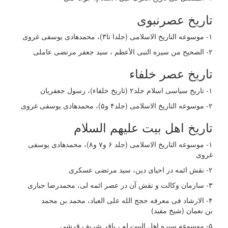
تاریخ عصرنبوی
١- موسوعه التاریخ الاسلامی (جلدا تا۳)، محمدهادی یوسفی غروی
٢- الصحیح من سیره النبی الأعظم ، سید جعفر مرتضی عاملی
تاریخ عصر خلفاء
۱- تاریخ سیاسی اسلام جلد۲ (تاریخ خلفاء)، رسول جعفریان
۲- موسوعه التاریخ الاسلامی (جلد۴ و۵)، محمدهادی یوسفی غروی
تاریخ اهل بیت علیهم السلام
١- موسوعه التاریخ الاسلامی (جلد ۶ و۷ و۸)، محمدهادی یوسفی
غروی
۲- نقش ائمه در احیای دین، سید مرتضی عسکری
٣- سازمان وکالت و نقش آن در عصر ائمه لی، محمدرضا جباری
۴- الارشاد فی معرفه حجج الله علی العباد، محمد بن محمد
بن
نعمان (شیخ مفید)
۵- موسوعه سیره اهل البیت له ، باقر شریف قرشی