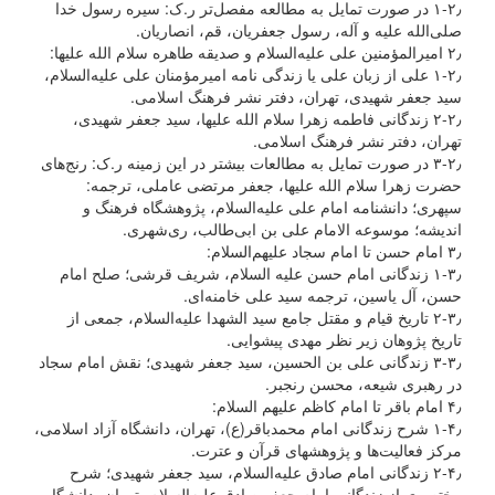
۱-۲٫ در صورت تمایل به مطالعه مفصل‌تر ر.ک: سیره رسول خدا
صلی‌الله علیه و آله، رسول جعفریان، قم، انصاریان.
۲٫ امیرالمؤمنین علی علیه‌السلام و صدیقه طاهره سلام الله علیها:
۱-۲٫ علی از زبان علی یا زندگی نامه امیرمؤمنان علی علیه‌السلام،‌
سید جعفر شهیدی، تهران،‌ دفتر نشر فرهنگ اسلامی.
۲-۲٫ زندگانی فاطمه زهرا سلام الله علیها،‌ سید جعفر شهیدی،
تهران، دفتر نشر فرهنگ اسلامی.
۳-۲٫ در صورت تمایل به مطالعات بیشتر در این زمینه ر.ک: رنج‌های
حضرت زهرا سلام الله علیها، جعفر مرتضی عاملی،‌ ترجمه:
سپهری؛ دانشنامه امام علی علیه‌السلام، پژوهشگاه فرهنگ و
اندیشه؛ موسوعه الامام علی بن ابی‌طالب، ری‌شهری.
۳٫ امام حسن تا امام سجاد علیهم‌السلام:
۱-۳٫ زندگانی امام حسن علیه السلام، شریف قرشی؛ صلح امام
حسن، آل یاسین، ترجمه سید علی خامنه‌ای.
۲-۳٫ تاریخ قیام و مقتل جامع سید الشهدا علیه‌السلام، جمعی از
تاریخ پژوهان زیر نظر مهدی پیشوایی.
۳-۳٫ زندگانی علی بن الحسین، سید جعفر شهیدی؛ نقش امام سجاد
در رهبری شیعه، محسن رنجبر.
۴٫ امام باقر تا امام کاظم علیهم السلام:
۱-۴٫ شرح زندگانی امام محمدباقر(ع)، تهران، دانشگاه آزاد اسلامی،
مرکز فعالیت‌ها و پژوهشهای قرآن و عترت.
۲-۴٫ زندگانی امام صادق علیه‌السلام، سید جعفر شهیدی؛ شرح
مختصری از زندگانی امام جعفر صادق علیه‌السلام، تهران، دانشگاه