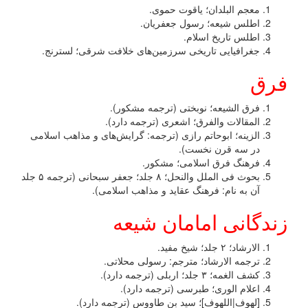
معجم البلدان؛ یاقوت حموی.
اطلس شیعه؛ رسول جعفریان.
اطلس تاریخ اسلام.
جغرافیایی تاریخی سرزمین‌های خلافت شرقی؛ لسترنج.
فرق
فرق الشیعه؛ نوبختی (ترجمه مشکور).
المقالات والفرق؛ اشعری (ترجمه دارد).
الزینه؛ ابوحاتم رازی (ترجمه: گرایش‌های و مذاهب اسلامی
در سه قرن نخست).
فرهنگ فرق اسلامی؛ مشکور.
بحوث فی الملل والنحل؛ ۸ جلد؛ جعفر سبحانی (ترجمه ۵ جلد
آن به نام: فرهنگ عقاید و مذاهب اسلامی).
زندگانی امامان شیعه
الارشاد؛ ۲ جلد؛ شیخ مفید.
ترجمه الارشاد؛ مترجم: رسولی محلاتی.
کشف الغمه؛ ۳ جلد؛ اربلی (ترجمه دارد).
اعلام الورى؛ طبرسی (ترجمه دارد).
[لهوف|اللهوف]؛ سید بن طاووس (ترجمه دارد).