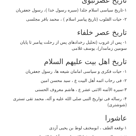
۱-تاریخ سیاسی اسلام جلدا (سیره رسول خدا )، رسول جعفریان
۲- حیات القلوب (تاریخ پیامبر اسلام ) ، محمد باقر مجلسی
تاریخ عصر خلفاء
١- پس از غروب (تحلیل رخدادهای پس از رحلت پیامبر تا پایان
سومین زمامدار)، یوسف غلامی
تاریخ اهل بیت علیهم السلام
۱- حیات فکری و سیاسی امامان شیعه ها، رسول جعفریان
۲- فی رحاب ائمه أهل البیت ع ، سید محسن امین
۳-سیره الأئمه الاثنی عشر ع ، هاشم معروف الحسنی
۴- رساله فی تواریخ النبی صلی الله علیه و آله، محمد تقی تستری
(شوشتری)
عاشورا
۱-وقعه الطف ، ابومخنف لوط بن یحیی آزدی