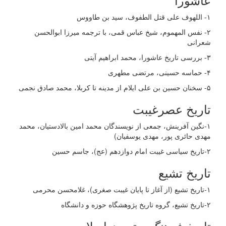
١- اللهوف علی قتل الطفوف، سید بن طاووس
۲- نفس المهموم، شیخ عباس قمی، با ترجمه میرزا ابوالحسن
شعرانی
۳- بررسی تاریخ عاشورا، محمد ابراهیم آیتی
۴- حماسه حسینی، مرتضی مطهری
۵- سخنان حسین بن علی ایلام از مدینه تا کربلا، محمد صادق نجمی
تاریخ عصرغیبت
۱-نگین آفرینش، جمعی از نویسندگان محمد امین بالادستیان، محمد
مهدی حائری پور، مهدی یوسفیان)
۲-تاریخ سیاسی غیبت امام دوازدهم (عج)، جاسم حسین
تاریخ تشیع
۱-تاریخ تشیع (از آغاز تا پایان غیبت صغری)، غلامحسن محرمی
۲-تاریخ تشیع، گروه تاریخ پژوهشگاه حوزه و دانشگاه
تاریخ فرهنگ و تمدن اسلامی