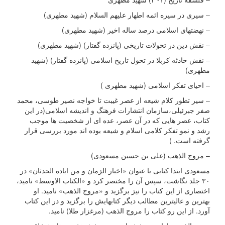
– سیری در سیره ائمه اطهار علیهم السلام (شهید مطهری)
– نهضتهای اسلامی درصد ساله اخیر (شهید مطهری)
– نقش دین در تحولات تاریخی (پانزده گفتار) (شهید مطهری)
– نقش حادثه کربلا در تحول تاریخ اسلامی (پانزده گفتار) (شهید
مطهری)
– احیای تفکر اسلامی (شهید مطهری )
– سیر تطور کلام شیعه از عصر غیبت تا خواجه نصیر طوسی، محمد
صفر جبرئیلی،سازمان انتشارات فرهنگ و اندیشه اسلامی(در این
کتاب، عصر هایی که در آن عصر، عده ای از شخصیت ها موجب
رشد و نمو تفکر کلامی اسلام و شیعه بوده اند مورد بررسی قرار
گرفته است. )
– مروج الذهب (علی بن حسین مسعودی)
مسعودی ابتدا کتابی با عنوان «اخبار الزمان و من اباده الحدثان» در
۳۰ جلد نگاشت، سپس آن را مختصر کرد و «الکتاب الاوسط» نامید،
اختصاری از این کتاب را نیز برگزید و «مروج الذهب» نامید. او
بهترین و عالیترین مطالب دیگر کتابهایش را برگزید و در این کتاب
آورد. از این رو کتاب را مروج الذهب (مرغزار طلا) نامید.