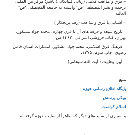
– فرق و مذاهب کلامی (ربانی گلپایگانی) ناشر: مرکز بین المللی
ترجمه و نشر المصطفی”ص” وابسته به جامعه المصطفی “ص”
العالیه
– آشنایی با فرق و مذاهب (رضا برنجکار )
– تاریخ شیعه و فرقه های آن تا قرن چهارم؛ محمد جواد مشکور،
تهران، کتاب فروشی اشراقی، ۱۳۶۲ ش
– فرهنگ فرق اسلامی، محمدجواد مشکور، انتشارات آستان قدس
رضوی، چاپ سوم، ۱۳۷۵،
– آیین وهابیت ( آیت الله سبحانی)
منبع
پایگاه اطلاع رسانی حوزه
ویکی پرسش
اسلام کوئست
و بسیاری از سایت‌های دیگر که ظاهراً از سایت حوزه گرفته‌اند.