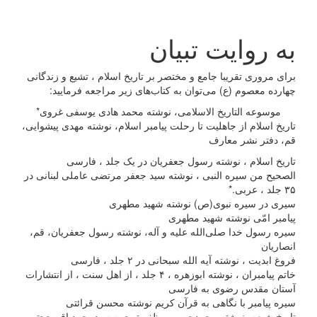
به روایت تبیان
برای مروری تقریبا جامع و مختصر بر تاریخ اسلام ، تشیع و زندگانی
چهارده معصوم (ع) می‌توان به کتاب‌های زیر مراجعه فرمایید:
موسوعه التاریخ الاسلامی، نوشته محمد هادی یوسفی غروی*
تاریخ اسلام از جاهلیت تا رحلت پیامبر اسلام، نوشته مهدی پیشوایی،
قم،‌ دفتر نشر معارف
تاریخ اسلام ، نوشته رسول جعفریان در یک جلد ، فارسی
الصحیح من سیره النبی ، نوشته سید جعفر مرتضی عاملی لبنانی در
۳۵ جلد ، عربی.*
سیرى در سیره نبوى(ص) نوشته شهید مطهری
پیامبر امّى نوشته شهید مطهری
سیره رسول خدا صلی‌الله علیه و آله، نوشته رسول جعفریان، قم،
انصاریان
فروغ ابدیت ، نوشته آیه الله سبحانی در ۲ جلد ، فارسی
خاتم پیامبران ، نوشته ابوزهره ، ۴ جلد ، از اهل سنت ، از انتشارات
آستان مقدس رضوی به فارسی
سیره پیامبر با نگاهی به قرآن کریم نوشته محسن قرائتی
تاریخ شیعه، نوشته محمدحسین مظفر ترجمه سیدمحمدباقر حجتی