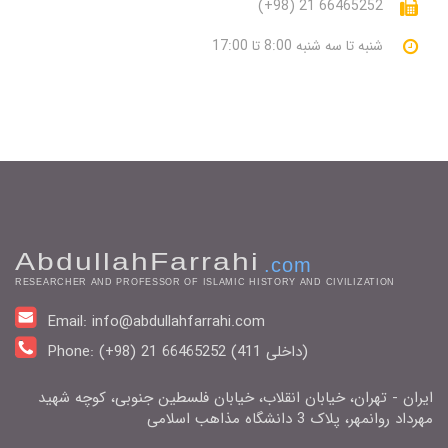
(+98) 21 66465252
شنبه تا سه شنبه 8:00 تا 17:00
AbdullahFarrahi
.com
RESEARCHER AND PROFESSOR OF ISLAMIC HISTORY AND CIVILIZATION
Email: info@abdullahfarrahi.com
Phone: (+98) 21 66465252 (411 داخلی)
ایران - تهران، خیابان انقلاب، خیابان فلسطین جنوبی، کوچه شهید
مهرداد روانمهر، پلاک 3 دانشگاه مذاهب اسلامی