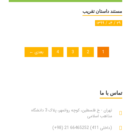
مستند داستان تقریب
۲۹ / ۰۴ / ۱۳۹۹
1
2
3
4
بعدی ←
تماس با ما
تهران - خ فلسطین، کوچه روانمهر، پلاک 3 دانشگاه
مذاهب اسلامی
(+98) 21 66465252 (411 داخلی)