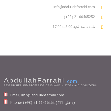
info@abdullahfarrahi.com
(+98) 21 66465252
شنبه تا سه شنبه 8:00 تا 17:00
AbdullahFarrahi
.com
RESEARCHER AND PROFESSOR OF ISLAMIC HISTORY AND CIVILIZATION
Email: info@abdullahfarrahi.com
Phone: (+98) 21 66465252 (411 داخلی)